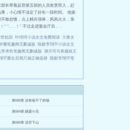
大部长带着反邪第五部的人员鱼贯而入，赶
果，小心情不淡定了好长一段时间。 他接
便不敢怠慢，点上精兵强将，风风火火，亲
....！” 不过走进宴会厅后，...
宿世轮回
叶绾绾小说全文免费阅读
大唐太
伊珊笔趣阁无删减版
陈默李翔宇小说全文
民李承乾笔趣阁无删减版
酒月司马青摄政王
翔宇重生后我只做正确选择
陈默李翔宇笔
第668章 没有收不了的场
第664章 跳梁小丑
第660章 没空下山