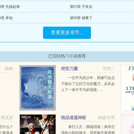
4章 先搞起来
第95章 干仗去
8章 承包
第99章 祸事了
查看更多章节...
已完结热门小说推荐
陆鲤
绝世刀魔
万剑二
一位平凡的少年，因缘巧合之
下拔出了尘封万古的魔刀，从此走
上了一条不平凡的道路。...
行者北冥
绝品逍遥神医
刺破天穹
吃什么？
拳打八方，脚踹四海！风华正
？最基本
茂的小和尚林夕，居然被不靠谱师