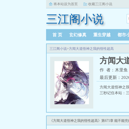
将本站设为首页
收藏三江阁小说
三江阁小说
首 页
玄幻修真
重生穿越
都市
三江阁小说
>
方闻大道悟神之我的悟性超高
方闻大
作 者：木里鱼
最后更新：2026-0
方闻大道悟神之
三秒记住本站：三江阁
《方闻大道悟神之我的悟性超高》第671章 能不能兜