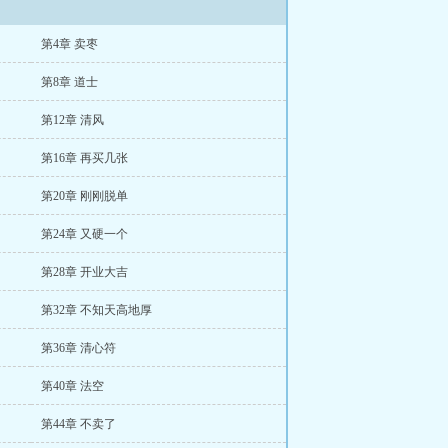
第4章 卖枣
第8章 道士
第12章 清风
第16章 再买几张
第20章 刚刚脱单
第24章 又硬一个
第28章 开业大吉
第32章 不知天高地厚
第36章 清心符
第40章 法空
第44章 不卖了