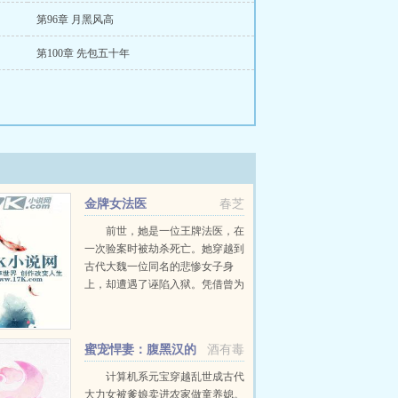
第96章 月黑风高
第100章 先包五十年
金牌女法医
春芝
前世，她是一位王牌法医，在
一次验案时被劫杀死亡。她穿越到
古代大魏一位同名的悲惨女子身
上，却遭遇了诬陷入狱。凭借曾为
法医的专业知识，她成功脱身，终
于沉冤得雪。然而，在她所遭遇现
实的背后，却是一桩桩奇案和一个
蜜宠悍妻：腹黑汉的
酒有毒
个不可告人的阴谋...
心尖宠
计算机系元宝穿越乱世成古代
大力女被爹娘卖进农家做童养媳。