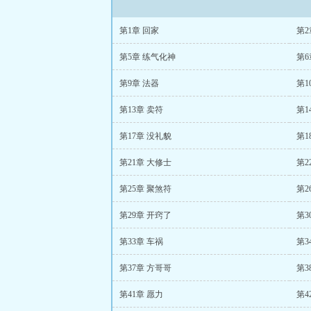
第1章 回家
第2
第5章 练气化神
第6
第9章 法器
第1
第13章 卖符
第1
第17章 没礼貌
第1
第21章 大修士
第2
第25章 聚煞符
第2
第29章 开窍了
第3
第33章 车祸
第3
第37章 方哥哥
第3
第41章 愿力
第4