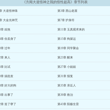
《方闻大道悟神之我的悟性超高》章节列表
章 大道悟神珠
第3章 西山老屋
章 大金光神咒
第7章 护身符
0章 凶煞
第11章 玉真观求来的
4章 你卖身了
第15章 狗屎运
8章 过年
第19章 同学聚会
2章 来人
第23章 醒来
6章 比试
第27章 小姐姐
0章 搞批发
第31章 报复
4章 好大的狗
第35章 亲近人
8章 出事了
第39章 救治
2章 造了孽了
第43章 阳极生雷