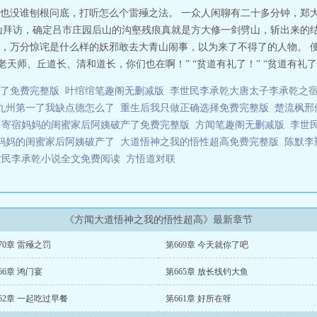
也没谁刨根问底，打听怎么个雷殛之法。 一众人闲聊有二十多分钟，郑
山拜访，确定吕市庄园后山的沟壑残痕真就是方大修一剑劈山，斩出来的结
，万分惊诧是什么样的妖邪敢去大青山闹事，以为来了不得了的人物。 
、丘道长、清和道长，你们也在啊！” “贫道有礼了！” “贫道有礼了！” “..
了免费完整版
叶绾绾笔趣阁无删减版
李世民李承乾大唐太子李承乾之
九州第一了我缺点德怎么了
重生后我只做正确选择免费完整版
楚流枫邢
寄宿妈妈的闺蜜家后阿姨破产了免费完整版
方闻笔趣阁无删减版
李世
妈妈的闺蜜家后阿姨破产了
大道悟神之我的悟性超高免费完整版
陈默李
世民李承乾小说全文免费阅读
方悟道对联
《方闻大道悟神之我的悟性超高》最新章节
70章 雷殛之罚
第669章 今天就你了吧
66章 鸿门宴
第665章 放长线钓大鱼
62章 一起吃过早餐
第661章 好所在呀