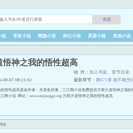
搜索
小说
军史小说
网游小说
科幻小说
灵异小说
其他小说
道悟神之我的悟性超高
动 作：
加入书架
、
章节目录
8-07 08:21:02
最新章节：
第671章 能不能兜
我的悟性超高是由作者：木里鱼所著，三江阁小说免费提供方闻大道悟神之我的
小说 网址：www.sanjiangge.org 方闻大道悟神之我的悟性超高
得住