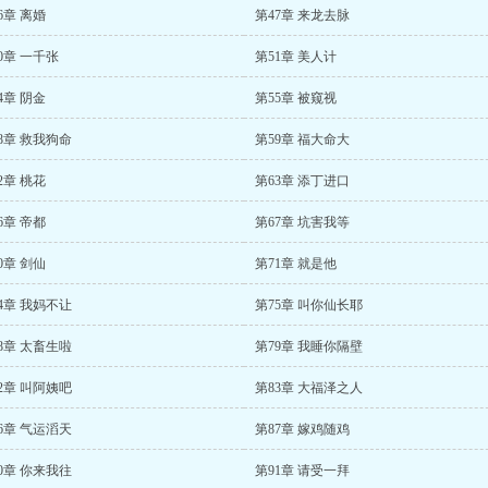
6章 离婚
第47章 来龙去脉
0章 一千张
第51章 美人计
4章 阴金
第55章 被窥视
8章 救我狗命
第59章 福大命大
2章 桃花
第63章 添丁进口
6章 帝都
第67章 坑害我等
0章 剑仙
第71章 就是他
4章 我妈不让
第75章 叫你仙长耶
8章 太畜生啦
第79章 我睡你隔壁
2章 叫阿姨吧
第83章 大福泽之人
6章 气运滔天
第87章 嫁鸡随鸡
0章 你来我往
第91章 请受一拜