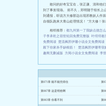
敢问的好奇宝宝在，张正谦、清和他们
到了事发现场。 前不久，郑明随于组长上
到通报，听说方大修那边出现邪教妖人作祟
自领队跑来大青山处理情况！ “方大修！张老天师
相邻推荐：
都九州第一了我缺点德怎么
子李承乾之宿世轮回免费完整版
叶绾绾都
免费阅读
楚流枫邢伊珊小说全文免费阅读
殿下你家杀手缺根筋！
楚流枫邢伊珊寄宿
趣阁无删减版
方闻小说全文免费阅读
李
第671章 能不能兜得住
第6
第667章 这是明抢啊
第6
第663章 你看不到
第6