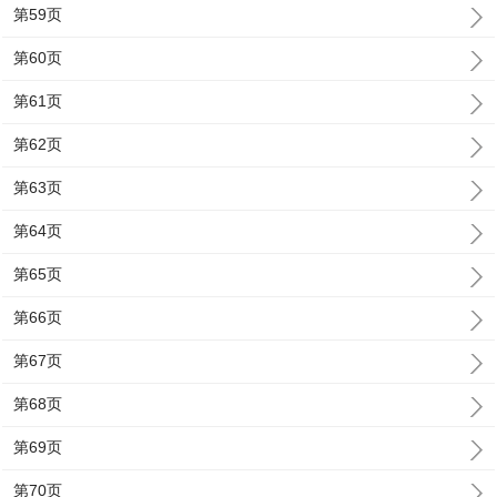
第59页
第60页
第61页
第62页
第63页
第64页
第65页
第66页
第67页
第68页
第69页
第70页