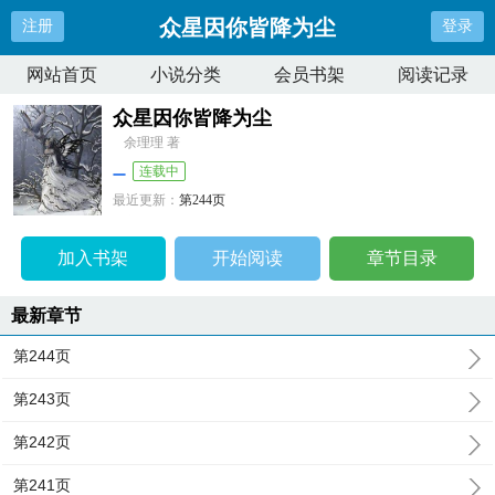
众星因你皆降为尘
注册
登录
网站首页
小说分类
会员书架
阅读记录
众星因你皆降为尘
余理理 著
连载中
最近更新：
第244页
更新时间：
2024-06-22 18:51:53
加入书架
开始阅读
章节目录
最新章节
第244页
第243页
第242页
第241页