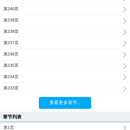
第240页
第239页
第238页
第237页
第236页
第235页
第234页
第233页
查看更多章节...
章节列表
第1页