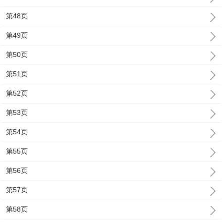
第48页
第49页
第50页
第51页
第52页
第53页
第54页
第55页
第56页
第57页
第58页