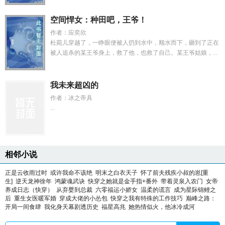
空间悍女：种田吧，王爷！
作者：应奕欣
杜菀儿穿越了，一睁眼便被人扔到水中，顺水而下，砸到了正在
被人追杀的某王爷身上，救了他，也救了自己。某王爷姑娘，...
我未来超凶的
作者：冰之帝具
...
相邻小说
正是云收雨过时
或许我命不该绝
明末之白衣天子
怀了前夫残疾小叔的崽[重
生]
逆天龙神徐年
鸿蒙魂武诀
快穿之她就是金手指+番外
带着灵泉入农门
女帝
养成日志（快穿）
从弃婴到总裁
六零福运小娇女
温柔的谎言
成为星际锦鲤之
后
重生女医暖军婚
穿成大佬的小怂包
快穿之我有特殊的工作技巧
巅峰之路：
开局一间食肆
我化身天幕剧透历史
福星高兆
她热情似火，他冰冷成河