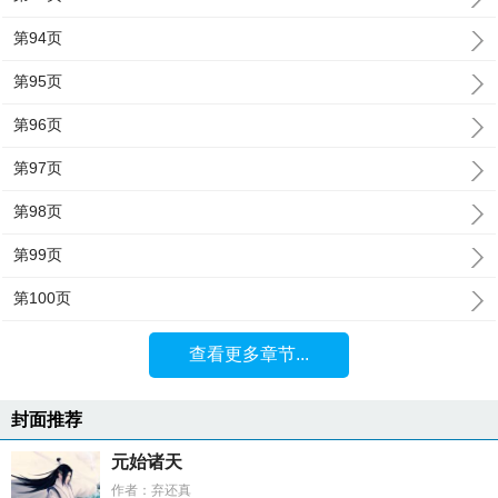
第94页
第95页
第96页
第97页
第98页
第99页
第100页
查看更多章节...
封面推荐
元始诸天
作者：弃还真