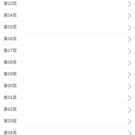
第13页
第14页
第15页
第16页
第17页
第18页
第19页
第20页
第21页
第22页
第23页
第24页