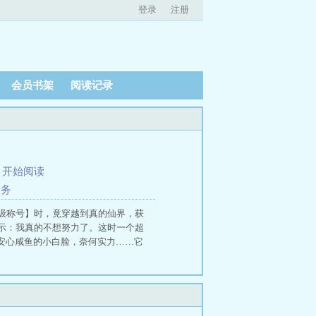
登录
注册
会员书架
阅读记录
、
开始阅读
服务
级称号】时，竟穿越到真的仙界，获
示：我真的不想努力了。这时一个超
安心咸鱼的小白脸，奈何实力……它